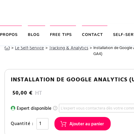
 PROPOS
BLOG
FREE TIPS
CONTACT
SELF-SER
Le Self-Service
Tracking & Analytics
Installation de Google 
>
>
>
GA4)
INSTALLATION DE GOOGLE ANALYTICS (
HT
50,00 €
Expert disponible
L'expert vous contactera dès votre co
?
Quantité :