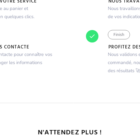
VOTRE SERVICE
NOUS TRAVA
ce au panier et
Nous travaillons
 quelques clics.
de vos indicatio
Finish
US CONTACTE
PROFITEZ DE
ntacte pour connaître vos
Nous validons 
ger les informations
commandé, nous
des résultats 
N'ATTENDEZ PLUS !