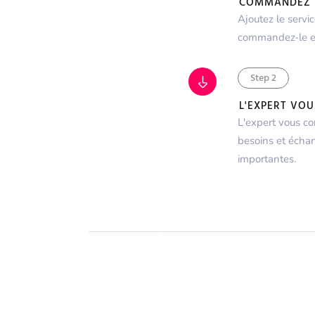
COMMANDEZ 
Ajoutez le servi
commandez-le en
Step 2
L'EXPERT VO
L'expert vous co
besoins et échan
importantes.