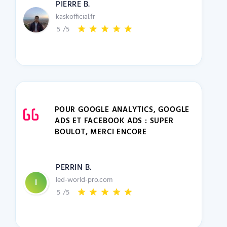
PIERRE B.
kaskofficial.fr
5
/5
POUR GOOGLE ANALYTICS, GOOGLE
ADS ET FACEBOOK ADS : SUPER
BOULOT, MERCI ENCORE
PERRIN B.
led-world-pro.com
5
/5