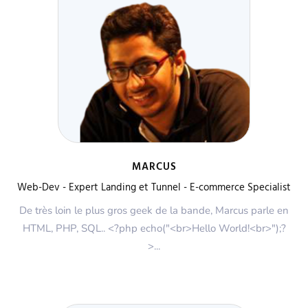
MARCUS
Web-Dev - Expert Landing et Tunnel - E-commerce Specialist
De très loin le plus gros geek de la bande, Marcus parle en
HTML, PHP, SQL.. <?php echo("<br>Hello World!<br>");?
>...